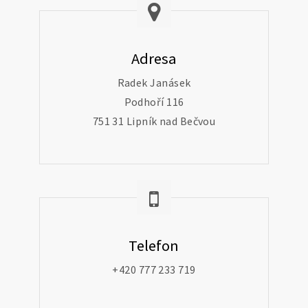
Adresa
Radek Janásek
Podhoří 116
751 31 Lipník nad Bečvou
Telefon
+420 777 233 719