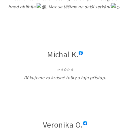
hned oblíbila
. Moc se těšíme na další setkání
.
Michal K.
⭐⭐⭐⭐⭐
Děkujeme za krásné fotky a fajn přístup.
Veronika O.