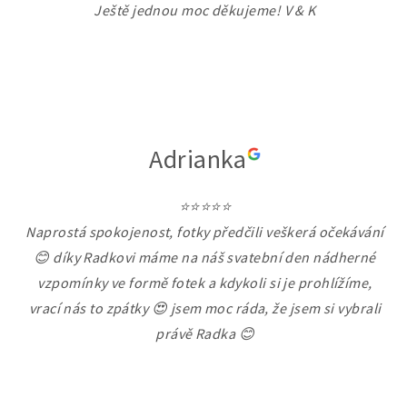
Ještě jednou moc děkujeme! V & K
Adrianka
⭐⭐⭐⭐⭐
Naprostá spokojenost, fotky předčili veškerá očekávání
😊 díky Radkovi máme na náš svatební den nádherné
vzpomínky ve formě fotek a kdykoli si je prohlížíme,
vrací nás to zpátky 😍 jsem moc ráda, že jsem si vybrali
právě Radka 😊