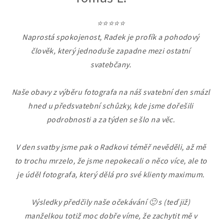
⭐⭐⭐⭐⭐
Naprostá spokojenost, Radek je profík a pohodový
člověk, který jednoduše zapadne mezi ostatní
svatebčany.
Naše obavy z výběru fotografa na náš svatební den smázl
hned u předsvatební schůzky, kde jsme dořešili
podrobnosti a za týden se šlo na věc.
V den svatby jsme pak o Radkovi téměř nevěděli, až mě
to trochu mrzelo, že jsme nepokecali o něco více, ale to
je úděl fotografa, který dělá pro své klienty maximum.
Výsledky předčily naše očekávání 🙂 s (teď již)
manželkou totiž moc dobře víme, že zachytit mě v