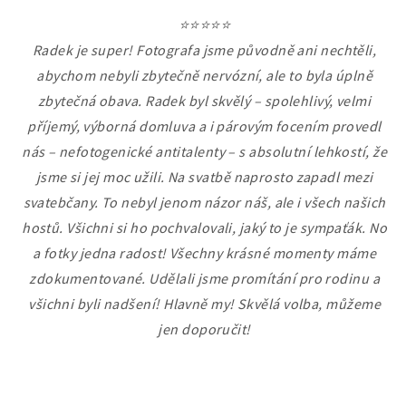
⭐⭐⭐⭐⭐
Radek je super! Fotografa jsme původně ani nechtěli,
abychom nebyli zbytečně nervózní, ale to byla úplně
zbytečná obava. Radek byl skvělý – spolehlivý, velmi
příjemý, výborná domluva a i párovým focením provedl
nás – nefotogenické antitalenty – s absolutní lehkostí, že
jsme si jej moc užili. Na svatbě naprosto zapadl mezi
svatebčany. To nebyl jenom názor náš, ale i všech našich
hostů. Všichni si ho pochvalovali, jaký to je sympaťák. No
a fotky jedna radost! Všechny krásné momenty máme
zdokumentované. Udělali jsme promítání pro rodinu a
všichni byli nadšení! Hlavně my! Skvělá volba, můžeme
jen doporučit!