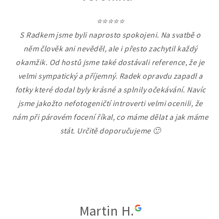
⭐⭐⭐⭐⭐
S Radkem jsme byli naprosto spokojeni. Na svatbě o
něm člověk ani nevěděl, ale i přesto zachytil každý
okamžik. Od hostů jsme také dostávali reference, že je
velmi sympatický a příjemný. Radek opravdu zapadl a
fotky které dodal byly krásné a splnily očekávání. Navíc
jsme jakožto nefotogeničtí introverti velmi ocenili, že
nám při párovém focení říkal, co máme dělat a jak máme
stát. Určitě doporučujeme 🙂
Martin H.