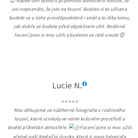
😊 Radek umí vytvořit příjemnou atmosféru natolik, že
ani nepoznáte, že jste na focení. Budete si to užívat a
budete se u toho pravděpodobně i smát a to díky tomu,
jak dobře se budete před objektivem cítit. Rodinné
focení jsme si moc užili a budeme se rádi vracet 😊
Lucie N.
⭐⭐⭐⭐⭐
Moc děkujeme za nádherné fotografie z rodinného
focení, které vznikaly ve velmi krásném prostředí a
skvělé přátelské atmosféře.
Focení jsme si moc užili
včetně naší 8měsíční dcerky, která si pana fotografa