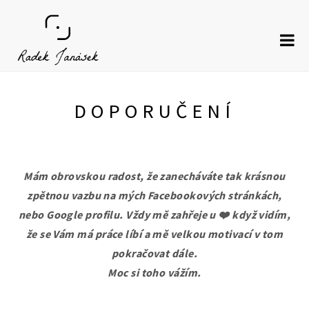
Skip
to
content
DOPORUČENÍ
Mám obrovskou radost, že zanecháváte tak krásnou
zpětnou vazbu na mých Facebookových stránkách,
nebo Google profilu. Vždy mě zahřeje u ❤️ když vidím,
že se Vám má práce líbí a mě velkou motivací v tom
pokračovat dále.
Moc si toho vážím.