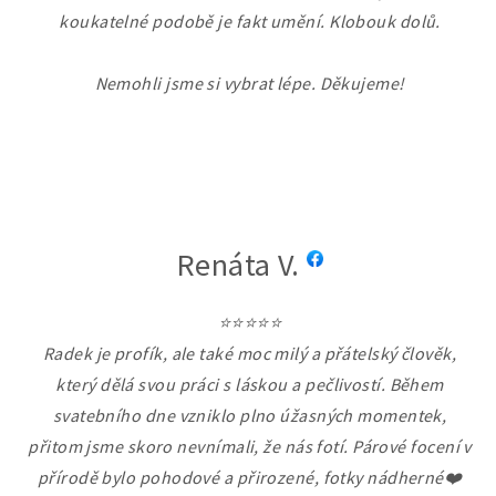
koukatelné podobě je fakt umění. Klobouk dolů.
Nemohli jsme si vybrat lépe. Děkujeme!
Renáta V.
⭐⭐⭐⭐⭐
Radek je profík, ale také moc milý a přátelský člověk,
který dělá svou práci s láskou a pečlivostí. Během
svatebního dne vzniklo plno úžasných momentek,
přitom jsme skoro nevnímali, že nás fotí. Párové focení v
přírodě bylo pohodové a přirozené, fotky nádherné❤️