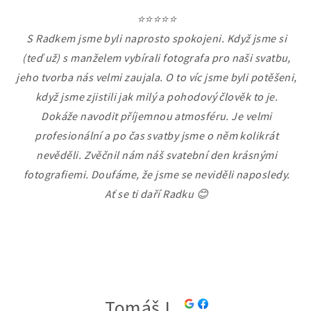
⭐⭐⭐⭐⭐
S Radkem jsme byli naprosto spokojeni. Když jsme si
(teď už) s manželem vybírali fotografa pro naši svatbu,
jeho tvorba nás velmi zaujala. O to víc jsme byli potěšeni,
když jsme zjistili jak milý a pohodový člověk to je.
Dokáže navodit příjemnou atmosféru. Je velmi
profesionální a po čas svatby jsme o něm kolikrát
nevěděli. Zvěčnil nám náš svatební den krásnými
fotografiemi. Doufáme, že jsme se neviděli naposledy.
Ať se ti daří Radku 😊
Tomáš L.