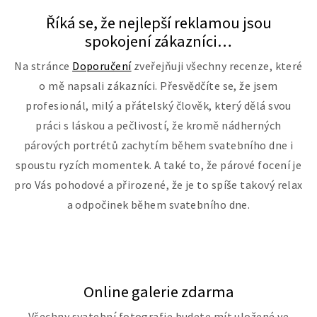
Říká se, že nejlepší reklamou jsou
spokojení zákazníci…
Na stránce
Doporučení
zveřejňuji všechny recenze, které
o mě napsali zákazníci. Přesvědčíte se, že jsem
profesionál, milý a přátelský člověk, který dělá svou
práci s láskou a pečlivostí, že kromě nádherných
párových portrétů zachytím během svatebního dne i
spoustu ryzích momentek. A také to, že párové focení je
pro Vás pohodové a přirozené, že je to spíše takový relax
a odpočinek během svatebního dne.
Online galerie zdarma
Všechny svatební fotografie budete mít uložené ve